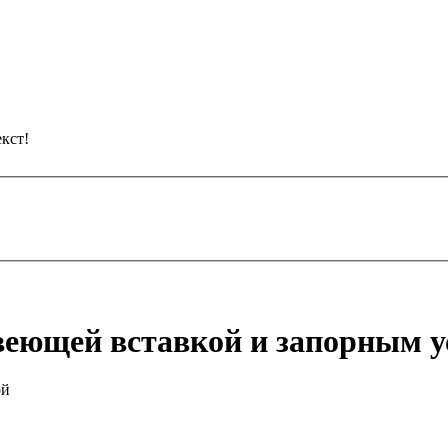
кст!
веющей вставкой и запорным 
ой